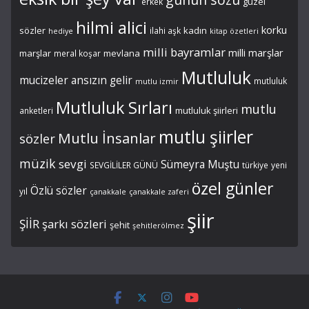
güzel
erkek
hilmi alici
korku
sözler
kadın
ilahi aşk
hediye
kitap özetleri
milli bayramlar
milli marşlar
marşlar
mevlana
meral koşar
Mutluluk
mucizeler ansızın gelir
mutluluk
mutlu izmir
Mutluluk Sırları
mutlu
mutluluk şiirleri
anketleri
mutlu şiirler
Mutlu İnsanlar
sözler
müzik
sevgi
Sümeyra Muştu
SEVGİLİLER GÜNÜ
türkiye
yeni
özel günler
Özlü sözler
yıl
çanakkale
çanakkale zaferi
şiir
ŞİİR
şarkı sözleri
şehit
şehitlerölmez