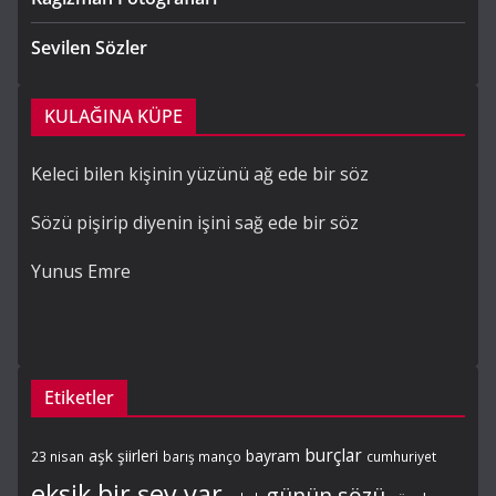
Sevilen Sözler
KULAĞINA KÜPE
Keleci bilen kişinin yüzünü ağ ede bir söz
Sözü pişirip diyenin işini sağ ede bir söz
Yunus Emre
Etiketler
burçlar
aşk şiirleri
bayram
23 nisan
barış manço
cumhuriyet
eksik bir şey var
günün sözü