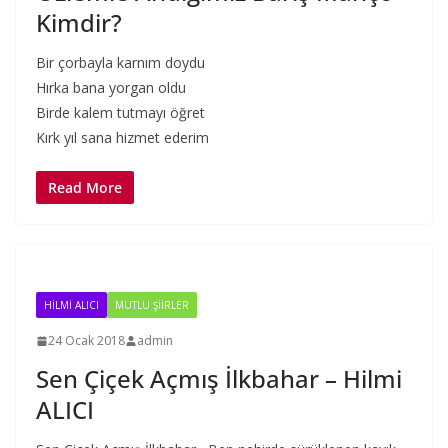
Kimdir?
Bir çorbayla karnım doydu
Hırka bana yorgan oldu
Birde kalem tutmayı öğret
Kırk yıl sana hizmet ederim
Read More
HILMI ALICI
MUTLU ŞIIRLER
24 Ocak 2018
admin
Sen Çiçek Açmış İlkbahar – Hilmi
ALICI