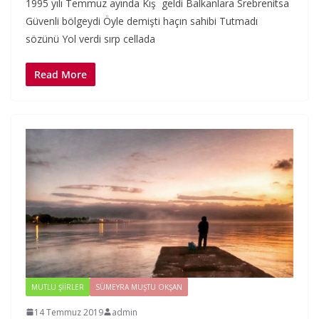
1995 yılı Temmuz ayında Kış geldi Balkanlara Srebrenitsa
Güvenli bölgeydi Öyle demişti haçın sahibi Tutmadı
sözünü Yol verdi sırp cellada
Read More
MUTLU ŞIIRLER
SÜMEYRA MUŞTU OKŞAN
14 Temmuz 2019
admin