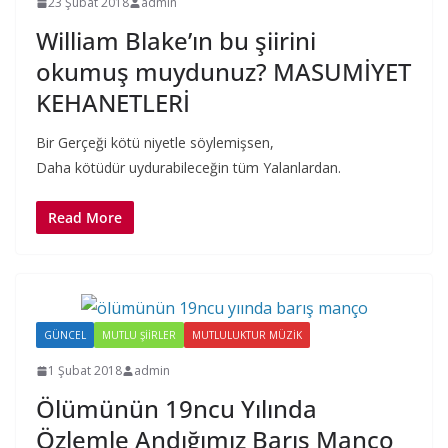
23 Şubat 2018
admin
William Blake’ın bu şiirini
okumuş muydunuz? MASUMİYET
KEHANETLERİ
Bir Gerçeği kötü niyetle söylemişsen,
Daha kötüdür uydurabileceğin tüm Yalanlardan.
Read More
GÜNCEL
MUTLU ŞIIRLER
MUTLULUKTUR MÜZIK
1 Şubat 2018
admin
Ölümünün 19ncu Yılında
Özlemle Andığımız Barış Manço