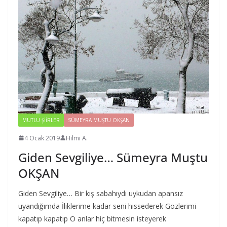
MUTLU ŞIIRLER
SÜMEYRA MUŞTU OKŞAN
4 Ocak 2019
Hilmi A.
Giden Sevgiliye… Sümeyra Muştu
OKŞAN
Giden Sevgiliye… Bir kış sabahıydı uykudan apansız
uyandığımda İliklerime kadar seni hissederek Gözlerimi
kapatıp kapatıp O anlar hiç bitmesin isteyerek