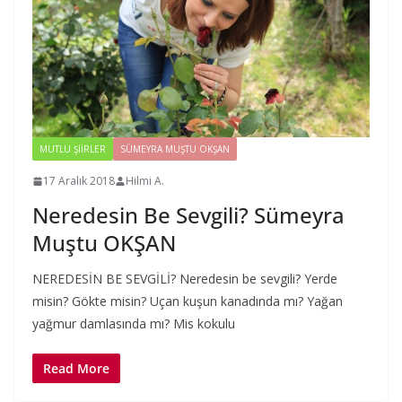
MUTLU ŞIIRLER
SÜMEYRA MUŞTU OKŞAN
17 Aralık 2018
Hilmi A.
Neredesin Be Sevgili? Sümeyra
Muştu OKŞAN
NEREDESİN BE SEVGİLİ? Neredesin be sevgili? Yerde
misin? Gökte misin? Uçan kuşun kanadında mı? Yağan
yağmur damlasında mı? Mis kokulu
Read More