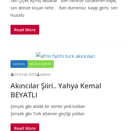
Sen Çiçek Açmış İlkbahar Ben nehirde sürüklenen kayık,
sen denize koşan nehir.. Ben dümensiz kayıp gemi, sen
huzurlu
Read More
GÜNCEL
MUTLU ŞIIRLER
24 Ocak 2018
admin
Akıncılar Şiiri.. Yahya Kemal
BEYATLI
Şimşek gibi atıldık bir semte yedi koldan
Şimşek gibi Türk atlarının geçtiği yoldan
Read More