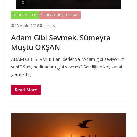
MUTLU ŞIIRLER
SÜMEYRA MUŞTU OKŞAN
13 Aralık 2018
Hilmi A.
Adam Gibi Sevmek. Sümeyra
Muştu OKŞAN
ADAM GİBİ SEVMEK Hani derler ya; “Adam gibi seviyorum
seni “ Sahi, nedir adam gibi sevmek? Sevdiğine kol, kanat
germektir,
Read More