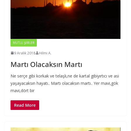
MUTLU ŞIIRLER
9 Aralık 2018
Hilmi A.
Martı Olacaksın Martı
Ne serçe gibi korkak ve telaşlı,ne de kartal gibiyırtıcı ve asi
yaşayacaksın hayatı.. Martı olacaksın martı.. Yer mavi,gök
mavi,dört bir
Read More