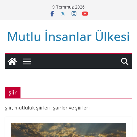
Skip
9 Temmuz 2026
to
content
Mutlu İnsanlar Ülkesi
şiir
şiir, mutluluk şiirleri, şairler ve şiirleri