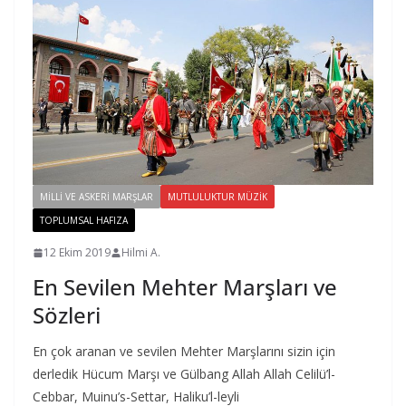
MILLI VE ASKERI MARŞLAR
MUTLULUKTUR MÜZIK
TOPLUMSAL HAFIZA
12 Ekim 2019
Hilmi A.
En Sevilen Mehter Marşları ve
Sözleri
En çok aranan ve sevilen Mehter Marşlarını sizin için
derledik Hücum Marşı ve Gülbang Allah Allah Celilü’l-
Cebbar, Muinu’s-Settar, Haliku’l-leyli