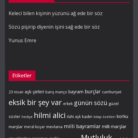
Keleci bilen kişinin yüzünü ağ ede bir söz
Sözü pişirip diyenin işini sağ ede bir söz
Yunus Emre
Etiketler
burçlar
aşk şiirleri
bayram
23 nisan
barış manço
cumhuriyet
eksik bir şey var
günün sözü
güzel
erkek
hilmi alici
korku
sözler
kadın
ilahi aşk
hediye
kitap özetleri
milli bayramlar
milli marşlar
marşlar
mevlana
meral koşar
Mutluluk