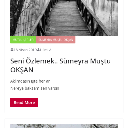
MUTLU ŞIIRLER
SÜMEYRA MUŞTU OKŞAN
18 Nisan 2019
Hilmi A.
Seni Özlemek.. Sümeyra Muştu
OKŞAN
Aklımdasın işte her an
Nereye baksam sen varsın
Read More