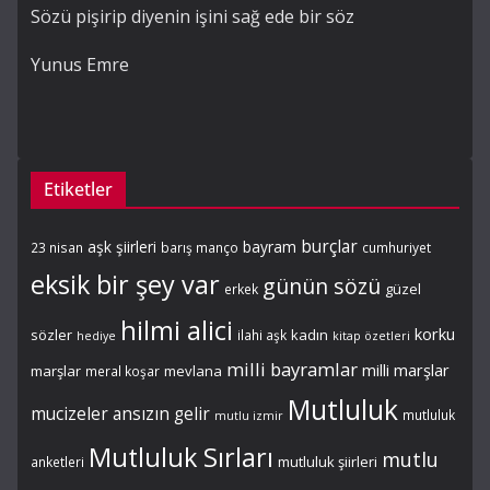
Sözü pişirip diyenin işini sağ ede bir söz
Yunus Emre
Etiketler
burçlar
aşk şiirleri
bayram
23 nisan
barış manço
cumhuriyet
eksik bir şey var
günün sözü
güzel
erkek
hilmi alici
korku
sözler
kadın
ilahi aşk
hediye
kitap özetleri
milli bayramlar
milli marşlar
marşlar
mevlana
meral koşar
Mutluluk
mucizeler ansızın gelir
mutluluk
mutlu izmir
Mutluluk Sırları
mutlu
mutluluk şiirleri
anketleri