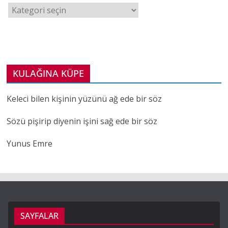
K
A
T
E
G
O
KULAĞINA KÜPE
R
İ
Keleci bilen kişinin yüzünü ağ ede bir söz
S
Sözü pişirip diyenin işini sağ ede bir söz
E
Ç
Yunus Emre
İ
N
SAYFALAR