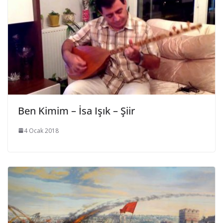
Ben Kimim – İsa Işık – Şiir
4 Ocak 2018