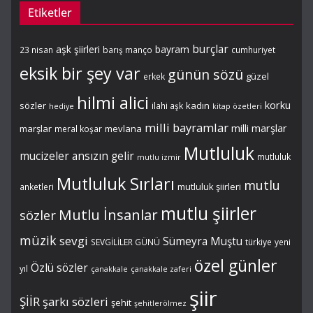
Etiketler
burçlar
aşk şiirleri
bayram
23 nisan
barış manço
cumhuriyet
eksik bir şey var
günün sözü
güzel
erkek
hilmi alici
korku
sözler
kadın
ilahi aşk
hediye
kitap özetleri
milli bayramlar
milli marşlar
marşlar
mevlana
meral koşar
Mutluluk
mucizeler ansızın gelir
mutluluk
mutlu izmir
Mutluluk Sırları
mutlu
mutluluk şiirleri
anketleri
mutlu şiirler
Mutlu İnsanlar
sözler
müzik
sevgi
Sümeyra Muştu
SEVGİLİLER GÜNÜ
türkiye
yeni
özel günler
Özlü sözler
yıl
çanakkale
çanakkale zaferi
şiir
ŞİİR
şarkı sözleri
şehit
şehitlerölmez