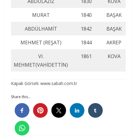
ABDÜLAZİZ
1830
KOVA
MURAT
1840
BAŞAK
ABDÜLHAMİT
1842
BAŞAK
MEHMET (REŞAT)
1844
AKREP
VI.
1861
KOVA
MEHMET(VAHİDETTİN)
Kapak Görseli: www.sabah.com.tr
Share this…